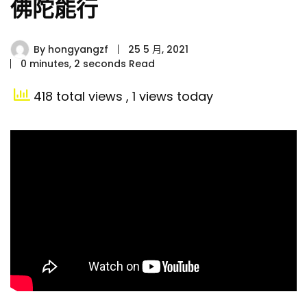
佛陀能行
By
hongyangzf
25 5 月, 2021
0 minutes, 2 seconds Read
418 total views
, 1 views today