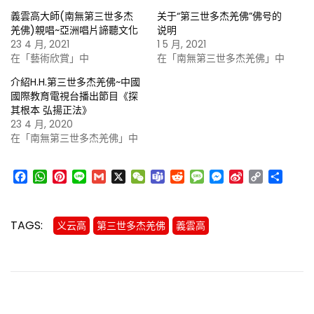
義雲高大師(南無第三世多杰
关于“第三世多杰羌佛”佛号的
羌佛)親唱~亞洲唱片諦聽文化
说明
23 4 月, 2021
1 5 月, 2021
在「藝術欣賞」中
在「南無第三世多杰羌佛」中
介紹H.H.第三世多杰羌佛~中國
國際教育電視台播出節目《探
其根本 弘揚正法》
23 4 月, 2020
在「南無第三世多杰羌佛」中
Facebook
WhatsApp
Pinterest
Line
Gmail
X
WeChat
Teams
Reddit
Message
Messenger
Sina
Copy
分
Weibo
Link
享
TAGS:
义云高
第三世多杰羌佛
義雲高