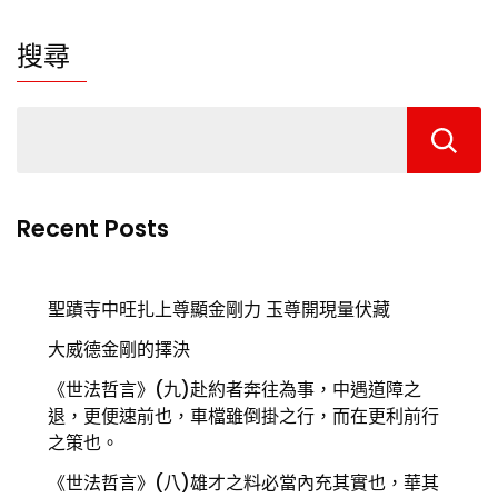
搜尋
Recent Posts
聖蹟寺中旺扎上尊顯金剛力 玉尊開現量伏藏
大威德金剛的擇決
《世法哲言》(九)赴約者奔往為事，中遇道障之
退，更便速前也，車檔雖倒掛之行，而在更利前行
之策也。
《世法哲言》(八)雄才之料必當內充其實也，華其