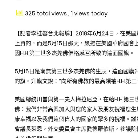
325 total views
, 1 views today
【記者李桂馨台北報導】2018年6月24日，在
上買的，而是5月15日那天，飄揚在美國華府國
因H.H.第三世多杰羌佛佛格感召所致的這面國旗。
5月15日是南無第三世多杰羌佛的生辰，這面國旗
的旗。升旗文說：“向所有佛教的最高領袖H.H.第
美國總統川普與第一夫人梅拉尼亞，在給H.H.第三
佛：我們非常高興加入與您的家人及朋友祝福您生
康幸福以及我們這個偉大的國家的眾多的祝福。謹
會議長萊恩，外交委員會主席愛德羅依斯，參議院情