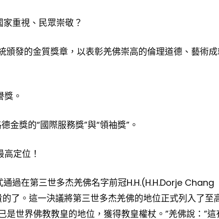
受國家重視、民眾崇敬？
布希總統頒發的金質獎章，以表彰羌佛崇高的倫理道德、藝術成
譽獎。
路德金獎的“國際服務獎”與“領袖獎”。
的最高定位！
在第三世多杰羌佛名字前冠H.H.(H.H.Dorje Chang
高更珍貴的了。這一決議將第三世多杰羌佛的地位正式列入了至
陀已是世界佛教教皇的地位，獲得教皇權杖。”羌佛說：”這