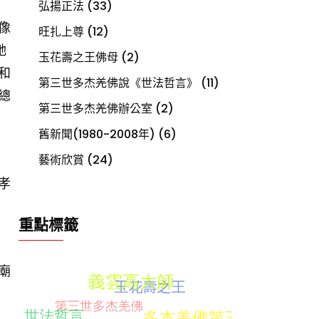
弘揚正法
(33)
像
旺扎上尊
(12)
她
玉花壽之王佛母
(2)
和
第三世多杰羌佛說《世法哲言》
(11)
總
第三世多杰羌佛辦公室
(2)
舊新聞(1980-2008年)
(6)
藝術欣賞
(24)
孝
重點標籤
廟