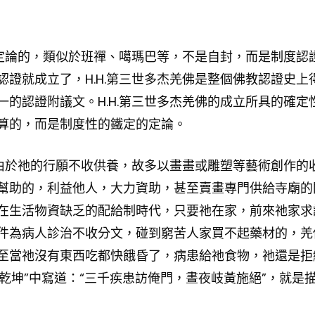
度定論的，類似於班禪、噶瑪巴等，不是自封，而是制度認
證就成立了，H.H.第三世多杰羌佛是整個佛教認證史上
的認證附議文。H.H.第三世多杰羌佛的成立所具的確定
算的，而是制度性的鐵定的定論。
，由於祂的行願不收供養，故多以畫畫或雕塑等藝術創作的
幫助的，利益他人，大力資助，甚至賣畫專門供給寺廟的
在生活物資缺乏的配給制時代，只要祂在家，前來祂家求
件為病人診治不收分文，碰到窮苦人家買不起藥材的，羌
至當祂沒有東西吃都快餓昏了，病患給祂食物，祂還是拒
入乾坤”中寫道：“三千疾患訪俺門，晝夜岐黃施絕”，就是