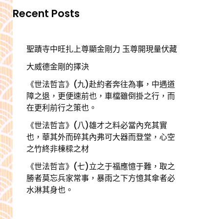
Recent Posts
聖蹟寺中旺扎上尊顯金剛力 玉尊開現量伏藏
大威德金剛的擇決
《世法哲言》(九)赴約者奔往為事，中遇道
障之退，更便速前也，車檔雖倒掛之行，而
在更利前行之策也。
《世法哲言》(八)雄才之料必當內充其實
也，華其外而碎其內弗可大器而登堂，心空
之竹終非棟樑之材
《世法哲言》(七)立之于福應憶于難，取之
勝者莫忘兵家常事，暴雨之下方憶其傘者必
水淋其身也。