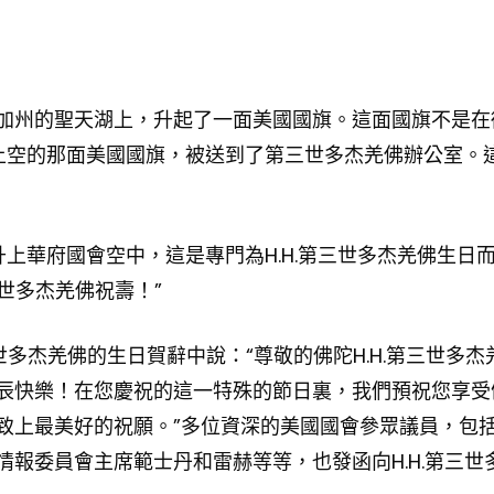
美國加州的聖天湖上，升起了一面美國國旗。這面國旗不是在
會上空的那面美國國旗，被送到了第三世多杰羌佛辦公室。
升上華府國會空中，這是專門為H.H.第三世多杰羌佛生日
三世多杰羌佛祝壽！”
世多杰羌佛的生日賀辭中說：“尊敬的佛陀H.H.第三世多杰
辰快樂！在您慶祝的這一特殊的節日裏，我們預祝您享受
致上最美好的祝願。”多位資深的美國國會參眾議員，包
報委員會主席範士丹和雷赫等等，也發函向H.H.第三世