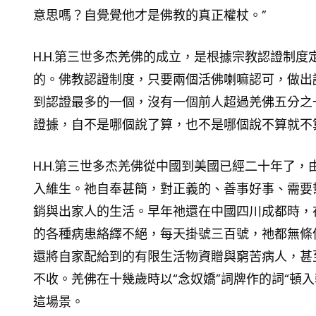
意思嗎？自覺覺他才是佛教的真正權杖。”
H.H.第三世多杰羌佛的成立，是根據宗教認證制
的。佛教認證制度，只要兩個活佛喇嘛認可，做出認
到認證最多的一個，沒有一個前人超過羌佛五分之一
證據，自不是哪個說了算，也不是哪個說不算就不
H.H.第三世多杰羌佛從中國到美國已經二十年了
入維生。祂自奉甚簡，對正義的、善事好事、需要
銷與出家人的生活。早年祂還在中國四川成都時，
的各種病患絡繹不絕，每天掛號三百號，祂都無條
還將自家配給到的有限生活物資贈與窮苦病人，甚
不收。羌佛在十幾歲時以“念奴嬌”詞牌作的詞“頓
這場景。