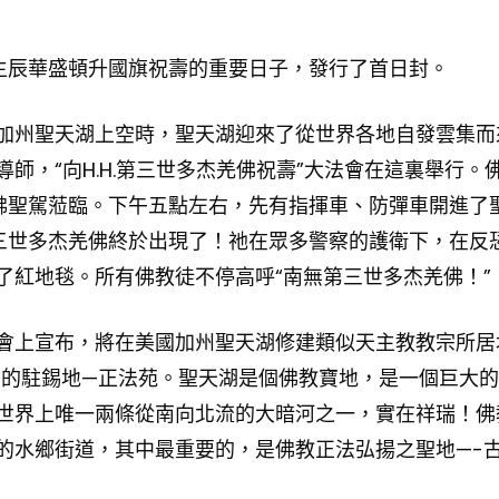
佛生辰華盛頓升國旗祝壽的重要日子，發行了首日封。
美國加州聖天湖上空時，聖天湖迎來了從世界各地自發雲集而
師，“向H.H.第三世多杰羌佛祝壽”大法會在這裏舉行。
羌佛聖駕蒞臨。下午五點左右，先有指揮車、防彈車開進了
第三世多杰羌佛終於出現了！祂在眾多警察的護衛下，在反
了紅地毯。所有佛教徒不停高呼“南無第三世多杰羌佛！”
會上宣布，將在美國加州聖天湖修建類似天主教教宗所居
佛的駐錫地—正法苑。聖天湖是個佛教寶地，是一個巨大
世界上唯一兩條從南向北流的大暗河之一，實在祥瑞！佛
的水鄉街道，其中最重要的，是佛教正法弘揚之聖地—-