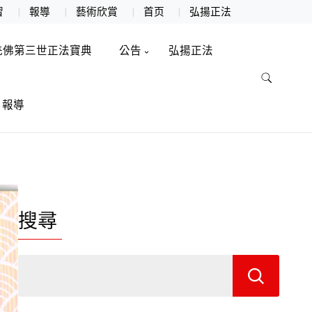
習
報導
藝術欣賞
首页
弘揚正法
羌佛第三世正法寶典
公告
弘揚正法
報導
搜尋