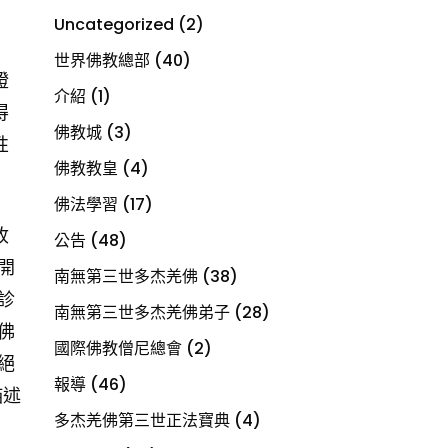
Uncategorized
(2)
世界佛教總部
(40)
證
介紹
(1)
得
佛教城
(3)
性
佛教教皇
(4)
佛法學習
(17)
收
公告
(48)
開
南無第三世多杰羌佛
(38)
診
南無第三世多杰羌佛弟子
(28)
佛
國際佛教僧尼總會
(2)
絕
報導
(46)
描述
多杰羌佛第三世正法寶典
(4)