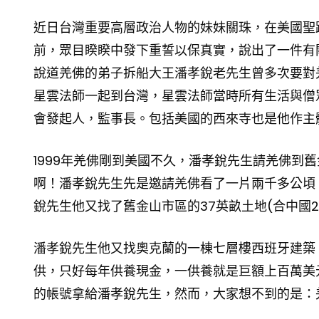
近日台灣重要高層政治人物的妹妹關珠，在美國聖
前，眾目睽睽中發下重誓以保真實，說出了一件有關
說道羌佛的弟子拆船大王潘孝銳老先生曾多次要對
星雲法師一起到台灣，星雲法師當時所有生活與僧
會發起人，監事長。包括美國的西來寺也是他作主
1999年羌佛剛到美國不久，潘孝銳先生請羌佛到
啊！潘孝銳先生先是邀請羌佛看了一片兩千多公頃
銳先生他又找了舊金山市區的37英畝土地(合中國2
潘孝銳先生他又找奧克蘭的一棟七層樓西班牙建築
供，只好每年供養現金，一供養就是巨額上百萬美
的帳號拿給潘孝銳先生，然而，大家想不到的是：