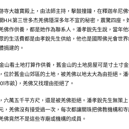
跡寺大雄寶殿上，由法師主持，擊鼓撞鐘，在釋迦牟尼佛
H.H.第三世多杰羌佛隱深多年不宣的秘密，震驚四座。
羌佛作供養，都是她作為聯系人。潘孝銳先生說，當年他
眾的生活費都是由孝銳先生供給，他也是國際佛光會世界
體捐建的。
舊金山看土地打算作供養，舊金山的土地房屋可是寸土寸金
，位於舊金山郊區的土地，被羌佛以地太大為由拒絕。潘
01市畝)，羌佛又找理由拒絕了。
，六萬五千平方尺，還是被羌佛拒絕。潘孝銳先生無策上
元，羌佛沒有接受過一次，每次都讓關珠把佛教機構和寺
羌佛竟然不是這些寺廟或機構的成員。