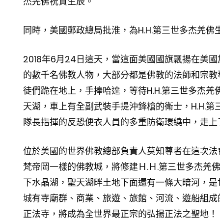
杰羌佛祝賀生辰。
同時，美國郵政總局批淮，為H.H.第三世多杰羌
2018年6月24日這天，當這面美國國旗飄揚在
的數千名佛教人物，大部分都是佛教的法師和宗教導
徒們跪在地上，手捧哈達，等待H.H.第三世多杰
天湖，車上有全副武裝手提沖鋒槍的衛士，H.H.
隊長指揮的反恐便衣人員的多重防衛環繞中，走上
位於美國的世界佛教總部負責人莫知尊者在這次法
梵帝岡一樣的佛教城，將修建Ｈ.Ｈ.第三世多杰羌
下水晶湖，聖天湖畔土地下面還有一條大暗河，是
城有寺廟群、商業、旅遊、旅館、河流、遊船組成
正法寺，將成為全世界最正宗的弘揚正法之聖地！