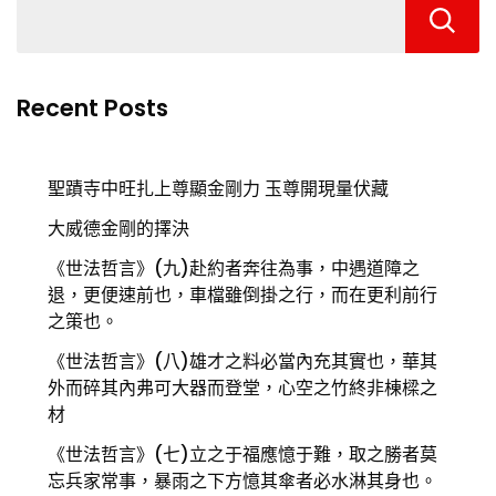
Recent Posts
聖蹟寺中旺扎上尊顯金剛力 玉尊開現量伏藏
大威德金剛的擇決
《世法哲言》(九)赴約者奔往為事，中遇道障之
退，更便速前也，車檔雖倒掛之行，而在更利前行
之策也。
《世法哲言》(八)雄才之料必當內充其實也，華其
外而碎其內弗可大器而登堂，心空之竹終非棟樑之
材
《世法哲言》(七)立之于福應憶于難，取之勝者莫
忘兵家常事，暴雨之下方憶其傘者必水淋其身也。