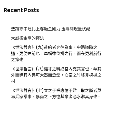
Recent Posts
聖蹟寺中旺扎上尊顯金剛力 玉尊開現量伏藏
大威德金剛的擇決
《世法哲言》(九)赴約者奔往為事，中遇道障之
退，更便速前也，車檔雖倒掛之行，而在更利前行
之策也。
《世法哲言》(八)雄才之料必當內充其實也，華其
外而碎其內弗可大器而登堂，心空之竹終非棟樑之
材
《世法哲言》(七)立之于福應憶于難，取之勝者莫
忘兵家常事，暴雨之下方憶其傘者必水淋其身也。