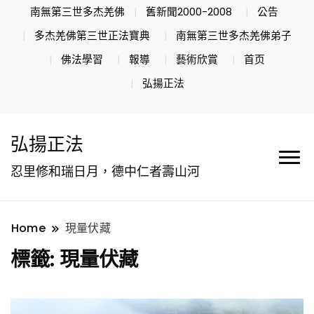
南無第三世多杰羌佛
舊新聞2000-2008
公告
多杰羌佛第三世正法寶典
南無第三世多杰羌佛弟子
佛法學習
報導
藝術欣賞
首页
弘揚正法
弘揚正法
忍里修和瑞日月，德中仁者壽山河
Home
現量伏藏
標籤:
現量伏藏