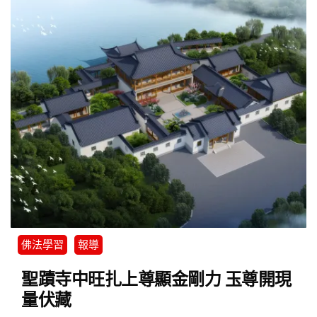
佛法學習
報導
聖蹟寺中旺扎上尊顯金剛力 玉尊開現
量伏藏