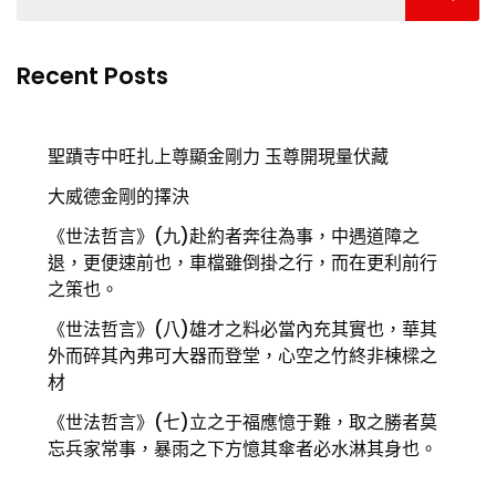
Recent Posts
聖蹟寺中旺扎上尊顯金剛力 玉尊開現量伏藏
大威德金剛的擇決
《世法哲言》(九)赴約者奔往為事，中遇道障之
退，更便速前也，車檔雖倒掛之行，而在更利前行
之策也。
《世法哲言》(八)雄才之料必當內充其實也，華其
外而碎其內弗可大器而登堂，心空之竹終非棟樑之
材
《世法哲言》(七)立之于福應憶于難，取之勝者莫
忘兵家常事，暴雨之下方憶其傘者必水淋其身也。