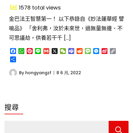
1578 total views
金巴法王智慧第一！ 以下恭錄自《妙法蓮華經 譬
喻品》 「舍利弗，汝於未來世，過無量無邊、不
可思議劫，供養若干千 […]
Facebook
WhatsApp
Pinterest
Line
Gmail
X
WeChat
Teams
Reddit
Message
Messenger
Sina
Copy
Weibo
Link
分
享
By
hongyangzf
8 6 月, 2022
搜尋