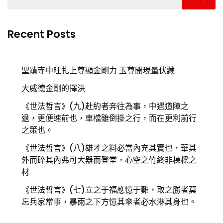
Recent Posts
聖蹟寺中旺扎上尊顯金剛力 玉尊開現量伏藏
大威德金剛的擇決
《世法哲言》(九)赴約者奔往為事，中遇道障之
退，更便速前也，車檔雖倒掛之行，而在更利前行
之策也。
《世法哲言》(八)雄才之料必當內充其實也，華其
外而碎其內弗可大器而登堂，心空之竹終非棟樑之
材
《世法哲言》(七)立之于福應憶于難，取之勝者莫
忘兵家常事，暴雨之下方憶其傘者必水淋其身也。