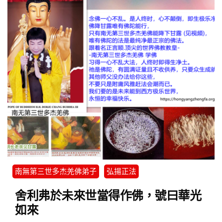
南無第三世多杰羌佛弟子
弘揚正法
舍利弗於未來世當得作佛，號曰華光
如來