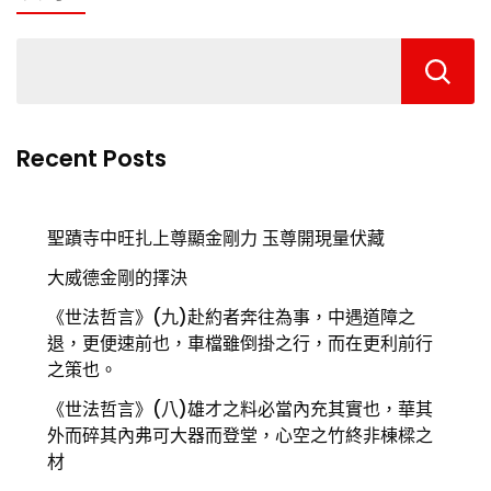
Recent Posts
聖蹟寺中旺扎上尊顯金剛力 玉尊開現量伏藏
大威德金剛的擇決
《世法哲言》(九)赴約者奔往為事，中遇道障之
退，更便速前也，車檔雖倒掛之行，而在更利前行
之策也。
《世法哲言》(八)雄才之料必當內充其實也，華其
外而碎其內弗可大器而登堂，心空之竹終非棟樑之
材