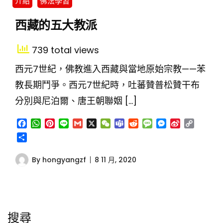
介紹
佛法學習
西藏的五大教派
739 total views
西元7世紀，佛教進入西藏與當地原始宗教——苯
教長期鬥爭。西元7世紀時，吐蕃贊普松贊干布
分別與尼泊爾、唐王朝聯姻 […]
Facebook
WhatsApp
Pinterest
Line
Gmail
X
WeChat
Teams
Reddit
Message
Messenger
Sina
Copy
Weibo
Link
分
享
By
hongyangzf
8 11 月, 2020
搜尋