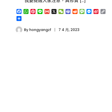
我要提醒大家注意，真修實 […]
Facebook
WhatsApp
Pinterest
Line
Gmail
X
WeChat
Teams
Reddit
Message
Messenge
Sina
Co
Weibo
Lin
分
享
By
hongyangzf
7 4 月, 2023