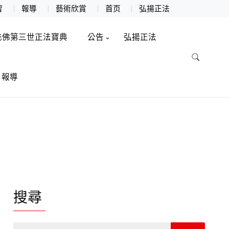
習
報導
藝術欣賞
首页
弘揚正法
羌佛第三世正法寶典
公告
弘揚正法
報導
搜尋