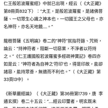
仁王般若波羅蜜經》中就已出現，經云（《大正藏》
第8冊頁832下）：“大王，是般若波羅蜜，是諸佛菩
薩、一切眾生心識之神本也，一切國王之父母也，亦
名神符，亦名天地鏡……。”
龍樹菩薩《五明論》卷二的“神符”就指符籙、咒術，
論云：“持神符者，阻斷一切惡業，不淨者以符持
之。”《仁王護國般若波羅蜜多經疏神寶記》卷四亦
如是云：“神符者為自神之‘符印’也，得是印故，能卻
諸惡，能持眾善，無適而不利也。”（《大正藏》第
33頁13中）。
《新華嚴經論》（《大正藏》第36冊第1739，唐 李
通玄撰）卷二十五云：“……經云印璽者，明玄既未