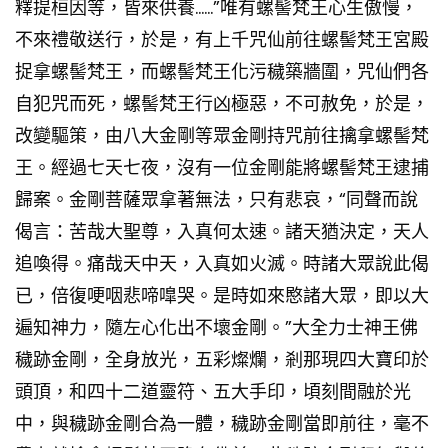
釋提桓因等，皆來供養……”唯有
螺髻梵王
心生傲慢，
不來禮敬送行，於是，有上千咒仙前往螺髻梵王宮殿
捉拿螺髻梵王，而螺髻梵王化污穢築牆圍，咒仙們各
自犯咒而死，螺髻梵王行凶極惡，不可赦免，於是，
改變驅策，由八大金剛等眾金剛持咒前往擒拿螺髻梵
王。經過七天七夜，沒有一位金剛能將螺髻梵王逮捕
歸案。金剛菩薩眾拿著無法，只有悲哀，“同聲而說
偈言：苦哉大聖尊，入真何太速。諸天猶決定，天人
追喚得。痛哉天中天，入真如火滅。時諸大眾說此偈
已，倍復哽咽悲啼嘷哭。是時如來愍諸大眾，即以大
遍知神力，隨左心化出不壞金剛。”大全力士神王佛
穢跡金剛，全身放光，五彩燦爛，剎那現四大寶印於
頭頂，和四十二道靈符、五大手印，頃刻間融於光
中，與穢跡金剛合為一體，穢跡金剛當即前往，毫不