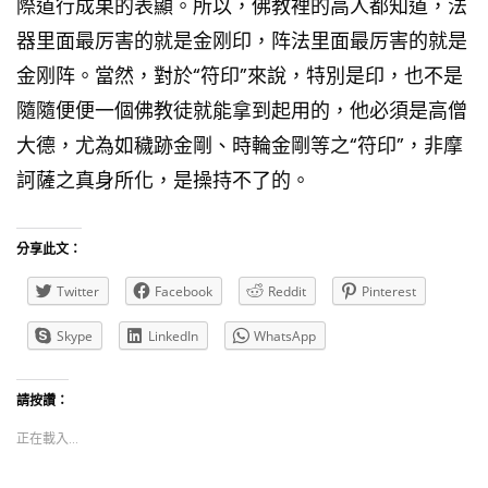
際道行成果的表顯。所以，佛教裡的高人都知道，法
器里面最厉害的就是金刚印，阵法里面最厉害的就是
金刚阵。當然，對於“符印”來說，特別是印，也不是
隨隨便便一個佛教徒就能拿到起用的，他必須是高僧
大德，尤為如穢跡金剛、時輪金剛等之“符印”，非摩
訶薩之真身所化，是操持不了的。
分享此文：
Twitter
Facebook
Reddit
Pinterest
Skype
LinkedIn
WhatsApp
請按讚：
正在載入...