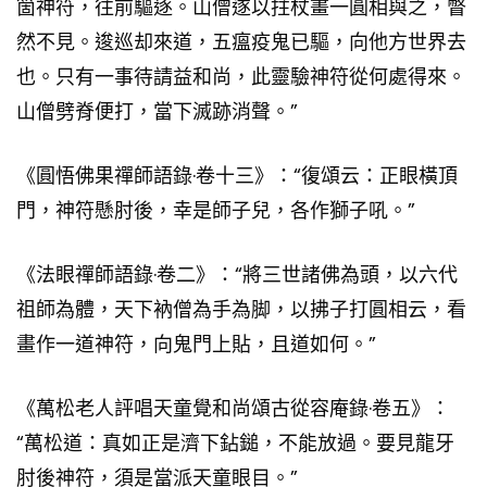
箇神符，往前驅逐。山僧遂以拄杖畫一圓相與之，瞥
然不見。逡巡却來道，五瘟疫鬼已驅，向他方世界去
也。只有一事待請益和尚，此靈驗神符從何處得來。
山僧劈脊便打，當下滅跡消聲。”
《圓悟佛果禪師語錄·卷十三》：“復頌云：正眼橫頂
門，神符懸肘後，幸是師子兒，各作獅子吼。”
《法眼禪師語錄·卷二》：“將三世諸佛為頭，以六代
祖師為體，天下衲僧為手為脚，以拂子打圓相云，看
畫作一道神符，向鬼門上貼，且道如何。”
《萬松老人評唱天童覺和尚頌古從容庵錄·卷五》：
“萬松道：真如正是濟下鉆鎚，不能放過。要見龍牙
肘後神符，須是當派天童眼目。”