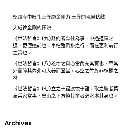
聖蹟寺中旺扎上尊顯金剛力 玉尊開現量伏藏
大威德金剛的擇決
《世法哲言》(九)赴約者奔往為事，中遇道障之
退，更便速前也，車檔雖倒掛之行，而在更利前行
之策也。
《世法哲言》(八)雄才之料必當內充其實也，華其
外而碎其內弗可大器而登堂，心空之竹終非棟樑之
材
《世法哲言》(七)立之于福應憶于難，取之勝者莫
忘兵家常事，暴雨之下方憶其傘者必水淋其身也。
Archives