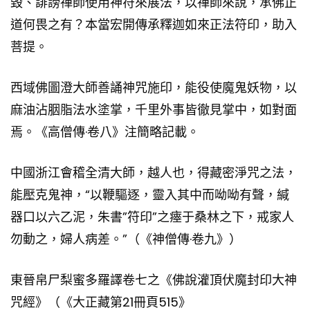
毀、誹謗禪師使用神符來展法，以禪師來說，承佛正
道何畏之有？本當宏開傳承釋迦如來正法符印，助入
菩提。
西域佛圖澄大師善誦神咒施印，能役使魔鬼妖物，以
麻油沾胭脂法水塗掌，千里外事皆徹見掌中，如對面
焉。《高僧傳·卷八》注簡略記載。
中國浙江會稽全清大師，越人也，得藏密淨咒之法，
能壓克鬼神，“以鞭驅逐，靈入其中而呦呦有聲，緘
器口以六乙泥，朱書”符印”之瘞于桑林之下，戒家人
勿動之，婦人病差。”（《神僧傳·卷九》）
東晉帛尸梨蜜多羅譯卷七之《佛說灌頂伏魔封印大神
咒經》（《大正藏第21冊頁515》