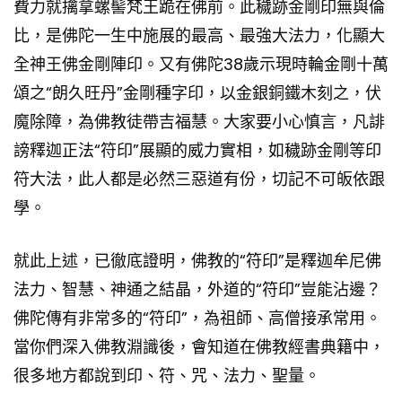
費力就擒拿螺髻梵王跪在佛前。此穢跡金剛印無與倫
比，是佛陀一生中施展的最高、最強大法力，化顯大
全神王佛金剛陣印。又有佛陀38歲示現時輪金剛十萬
頌之“朗久旺丹”金剛種字印，以金銀銅鐵木刻之，伏
魔除障，為佛教徒帶吉福慧。大家要小心慎言，凡誹
謗釋迦正法“符印”展顯的威力實相，如穢跡金剛等印
符大法，此人都是必然三惡道有份，切記不可皈依跟
學。
就此上述，已徹底證明，佛教的“符印”是釋迦牟尼佛
法力、智慧、神通之結晶，外道的“符印”豈能沾邊？
佛陀傳有非常多的“符印”，為祖師、高僧接承常用。
當你們深入佛教淵識後，會知道在佛教經書典籍中，
很多地方都說到印、符、咒、法力、聖量。