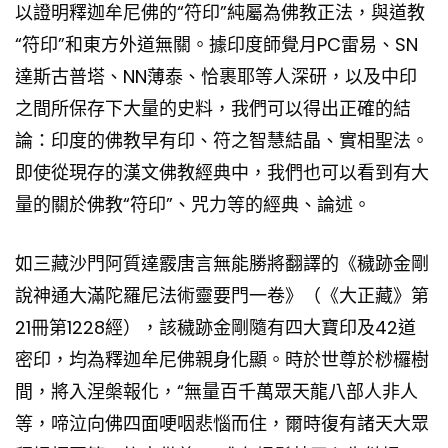
以證明釋迦牟尼佛的“符印”純屬為佛教正法，與道教
“符印”和東方外道無關。據印度師覺月PC雷易、SN
達斯古普塔、NN薄泰、恰裹耶等人深研，以及中印
之間所保存下大量的史料，我們可以得出正確的結
論：印度的佛教早有印、符之智慧結晶、實相聖法。
即使從現存的漢文佛教經典中，我們也可以看到有大
量的關於佛教“符印”、咒力等的經典、論述。
如三藏沙門阿質達霰唐言無能勝將翻譯的《穢跡金剛
說神通大滿陀羅尼法術靈要門一卷》（《大正藏》第
21冊第1228經），該穢跡金剛隨有四大寶印及42道
密印，均為釋迦牟尼佛親身化顯。時於世尊於桫欏樹
間，將入涅槃報化，“無量百千萬眾天龍八部人非人
等，啼泣向佛四面哽咽悲惱而住，爾時復有諸天大眾