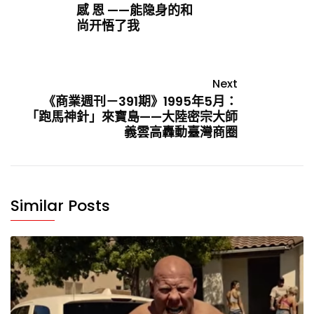
感 恩 ——能隐身的和
尚开悟了我
Next
《商業週刊－391期》1995年5月：
「跑馬神針」來寶島——大陸密宗大師
義雲高轟動臺灣商圈
Similar Posts