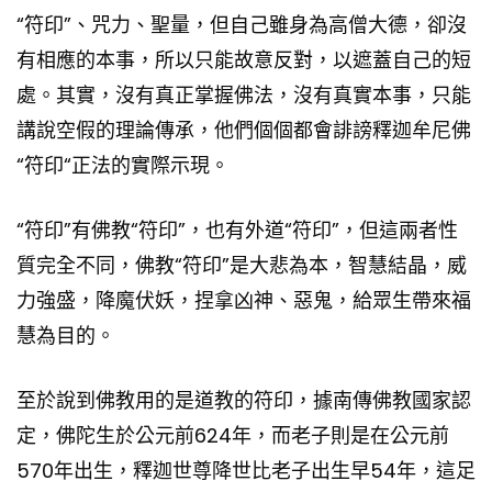
“符印”、咒力、聖量，但自己雖身為高僧大德，卻沒
有相應的本事，所以只能故意反對，以遮蓋自己的短
處。其實，沒有真正掌握佛法，沒有真實本事，只能
講說空假的理論傳承，他們個個都會誹謗釋迦牟尼佛
“符印“正法的實際示現。
“符印”有佛教“符印”，也有外道“符印”，但這兩者性
質完全不同，佛教“符印”是大悲為本，智慧結晶，威
力強盛，降魔伏妖，捏拿凶神、惡鬼，給眾生帶來福
慧為目的。
至於說到佛教用的是道教的符印，據南傳佛教國家認
定，佛陀生於公元前624年，而老子則是在公元前
570年出生，釋迦世尊降世比老子出生早54年，這足