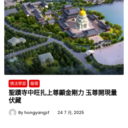
佛法學習
報導
聖蹟寺中旺扎上尊顯金剛力 玉尊開現量
伏藏
By
hongyangzf
24 7 月, 2025