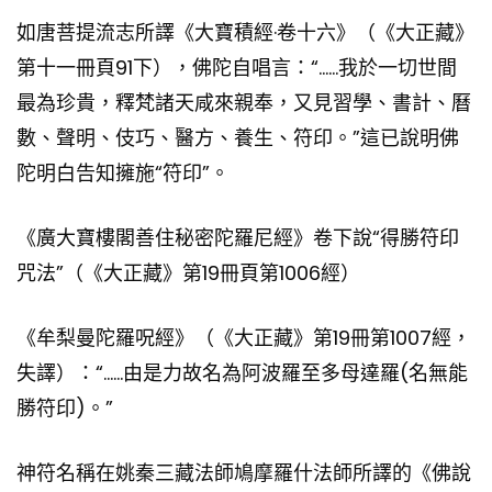
如唐菩提流志所譯《大寶積經·卷十六》（《大正藏》
第十一冊頁91下），佛陀自唱言：“……我於一切世間
最為珍貴，釋梵諸天咸來親奉，又見習學、書計、曆
數、聲明、伎巧、醫方、養生、符印。”這已說明佛
陀明白告知擁施“符印”。
《廣大寶樓閣善住秘密陀羅尼經》卷下說“得勝符印
咒法”（《大正藏》第19冊頁第1006經）
《牟梨曼陀羅呪經》（《大正藏》第19冊第1007經，
失譯）：“……由是力故名為阿波羅至多母達羅(名無能
勝符印)。”
神符名稱在姚秦三藏法師鳩摩羅什法師所譯的《佛說