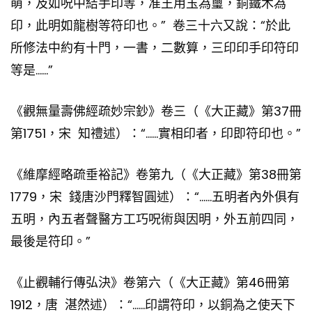
萌，及如呪中結手印等，准王用玉為璽，銅鐵木為
印，此明如龍樹等符印也。” 卷三十六又說：“於此
所修法中約有十門，一書，二數算，三印印手印符印
等是……”
《觀無量壽佛經疏妙宗鈔》卷三（《大正藏》第37冊
第1751，宋 知禮述）：“……實相印者，印即符印也。”
《維摩經略疏垂裕記》卷第九（《大正藏》第38冊第
1779，宋 錢唐沙門釋智圓述）：“……五明者內外俱有
五明，內五者聲醫方工巧呪術與因明，外五前四同，
最後是符印。”
《止觀輔行傳弘決》卷第六（《大正藏》第46冊第
1912，唐 湛然述）：“……印謂符印，以銅為之使天下