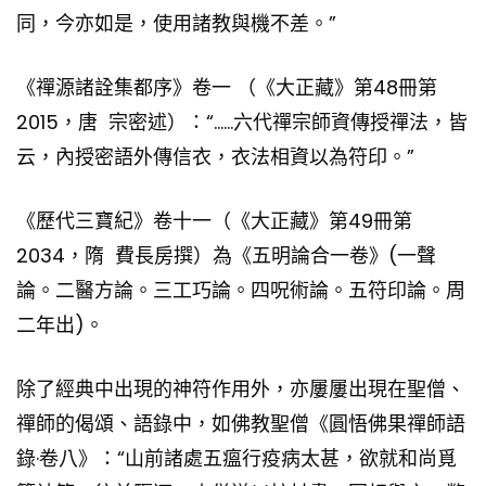
同，今亦如是，使用諸教與機不差。”
《禪源諸詮集都序》卷一 （《大正藏》第48冊第
2015，唐 宗密述）：“……六代禪宗師資傳授禪法，皆
云，內授密語外傳信衣，衣法相資以為符印。”
《歷代三寶紀》卷十一（《大正藏》第49冊第
2034，隋 費長房撰）為《五明論合一卷》(一聲
論。二醫方論。三工巧論。四呪術論。五符印論。周
二年出)。
除了經典中出現的神符作用外，亦屢屢出現在聖僧、
禪師的偈頌、語錄中，如佛教聖僧
《圓悟佛果禪師語
錄·卷八》
：“山前諸處五瘟行疫病太甚，欲就和尚覓