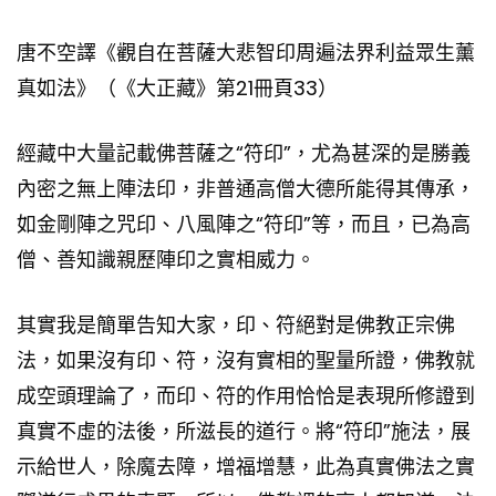
唐不空譯《觀自在菩薩大悲智印周遍法界利益眾生薰
真如法》（《大正藏》第21冊頁33）
經藏中大量記載佛菩薩之“符印”，尤為甚深的是勝義
內密之無上陣法印，非普通高僧大德所能得其傳承，
如金剛陣之咒印、八風陣之“符印”等，而且，已為高
僧、善知識親歷陣印之實相威力。
其實我是簡單告知大家，印、符絕對是佛教正宗佛
法，如果沒有印、符，沒有實相的聖量所證，佛教就
成空頭理論了，而印、符的作用恰恰是表現所修證到
真實不虛的法後，所滋長的道行。將“符印”施法，展
示給世人，除魔去障，增福增慧，此為真實佛法之實