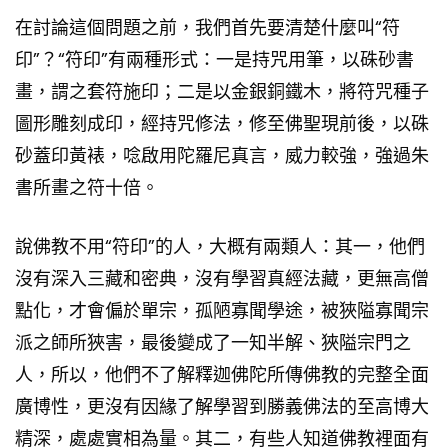
在討論這個問題之前，我們首先要清楚什麼叫“符
印”？“符印”有兩種形式：一是持咒用筆，以硃砂書
畫，謂之套符施印；二是以金銀銅鐵木，將符咒種子
圖形雕刻成印，經持咒修法，修至佛聖現前後，以硃
砂蓋印黃裱，唸啟用陀羅尼真言，威力較強，強過朱
書所畫之符十倍。
說佛教不用“符印”的人，大概有兩類人：其一，他們
沒有深入三藏和密典，沒有學習真經法藏，更無高僧
點化，才會偏於單宗，孤陋寡聞學途，被狹隘寡聞宗
派之師所狹害，最後變成了一知半解、狹隘宗門之
人，所以，他們不了解釋迦佛陀所傳佛教的完整全面
廣博性，更沒有因緣了解學習到勝義佛法的至高博大
精深，處處實相為量。其二，有些人知道佛教裡面有