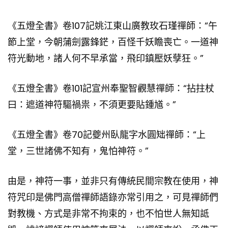
《五燈全書》卷107
記姚江東山廣教玫石瑾禪師：“午
節上堂，今朝蒲劍露鋒鋩，百怪千妖瞻喪亡。一道神
符光動地，諸人何不早承當，飛印鎮壓妖孽狂。”
《五燈全書》卷101記宣州奉聖智觀慧禪師：“拈拄杖
曰：遮道神符驅禍祟，不須更要貼鍾馗。”
《五燈全書》卷70記夔州臥龍字水圓䂐禪師：“上
堂，三世諸佛不知有，鬼怕神符。”
由是，神符一事，並非只有傳統民間宗教在使用，神
符咒印是佛門高僧禪師語錄亦常引用之，可見禪師們
對教機、方式是非常不拘束的，也不怕世人無知詆