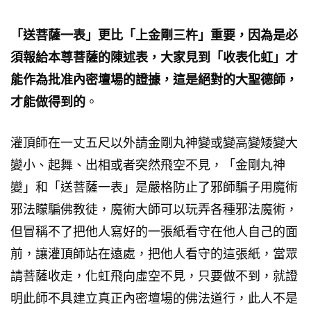
「送菩薩一表」更比「上金剛三杵」重要，因為是必
須報給本尊菩薩的陳述表，大家見到「收表化虹」才
能作為批准內密壇場的證據，這是絕對的大聖德師，
才能做得到的
。
灌頂師在一丈五尺以外請金剛丸神變或變高變矮變大
變小、起舞、出相或者突然飛空不見，「金剛丸神
變」和「送菩薩一表」是嚴格防止了邪師騙子用魔術
邪法矇騙佛教徒，魔術大師可以玩弄各種邪法魔術，
但冒稱不了把他人寫好的一張紙看守在他人自己的面
前，讓灌頂師站在遠處，把他人看守的這張紙，當眾
請菩薩收走，化虹飛向虛空不見，只要做不到，就證
明此師不具建立真正內密壇場的佛法道行，此人不是