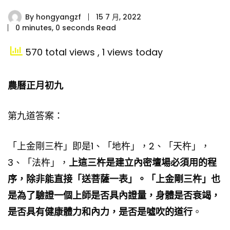
By
hongyangzf
15 7 月, 2022
0 minutes, 0 seconds Read
570 total views
, 1 views today
農曆正月初九
第九道答案：
「
上金剛三杵
」即是1、「地杵」，2、「天杵」，
3、「法杵」，
上這三杵是建立內密壇場必須用的程
序，除非能直接「
送菩薩一表
」。「上金剛三杵」也
是為了驗證一個上師是否具內證量，身體是否衰竭，
是否具有健康體力和內力，是否是噓吹的道行
。