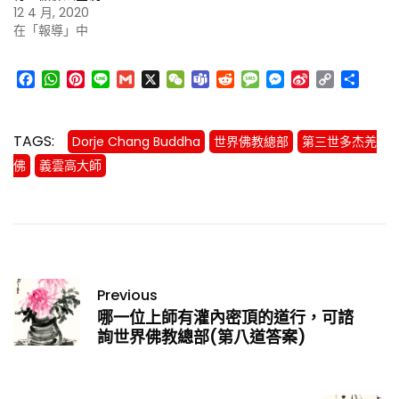
12 4 月, 2020
在「報導」中
Facebook
WhatsApp
Pinterest
Line
Gmail
X
WeChat
Teams
Reddit
Message
Messenger
Sina
Copy
分
Weibo
Link
享
TAGS:
Dorje Chang Buddha
世界佛教總部
第三世多杰羌
佛
義雲高大師
Previous
哪一位上師有灌內密頂的道行，可諮
詢世界佛教總部(第八道答案)