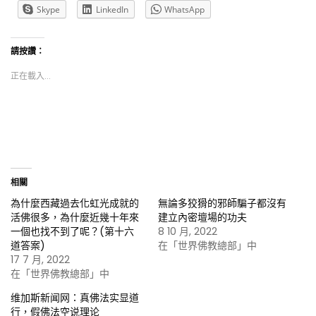
Skype
LinkedIn
WhatsApp
請按讚：
正在載入...
相關
為什麼西藏過去化虹光成就的
無論多狡猾的邪師騙子都沒有
活佛很多，為什麼近幾十年來
建立內密壇場的功夫
一個也找不到了呢？(第十六
8 10 月, 2022
道答案)
在「世界佛教總部」中
17 7 月, 2022
在「世界佛教總部」中
维加斯新闻网：真佛法实显道
行，假佛法空说理论