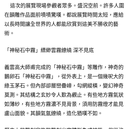
這次的展覽現場參觀者眾多。盛況空前。許多人圍
在韻雕作品面前嘖嘖驚嘆。都說展覽時間太短，應給
以長時間讓全世界的人都能欣賞到這美不勝收的藝
術。
「神秘石中霧」縹緲雲霧繚繞 深不見底
義雲高大師甫完成的「神秘石中霧」等雕作，神奇的
鵝卵石「神秘石中霧」，從外表上，是一個幾呎大的
綠玉茅石。但內部卻層巒疊嶂，勾網縱橫，
變幻神奇
莫測
。其結構之玄妙令人歎為觀止。有些地方霧氣狀
如薄紗，有些地方霧濃不見背景，須用防霧燈才能見
盧山面貌。其韻氣氤繚繞，造化猶嘆不如。