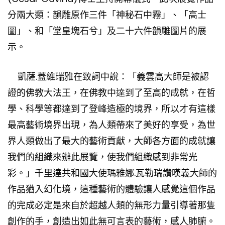
分兩大類：韻雕原作三件
「神秘石中霧」
、「高士
圖」、和「堂皇塊石兮」及二十六件韻雕圖片的展
示。
凱薩.蓋維瑞雅在致詞中說：「義雲高大師是被認
證的佛教大法王，在佛教中達到了至高的成就，在哲
學、科學等都達到了登峰造極的境界，所以才有這樣
最高藝術境界出現，為人類帶來了美好的享受，為世
界人類做出了最大的藝術貢獻，大師各方面的成就讓
我們的組織來辦此展覽，使我們組織感到非常光
彩。」千里達共和國大使瑪雅娜.瓦勒瑞讚嘆義大師的
作品猶入幻化境，這種藝術的體驗讓人感覺這個作品
的完成必定是來自於超越人類的無形力量引導著那隻
創作的手，創造出如此無可言表的藝術，感人肺腑。