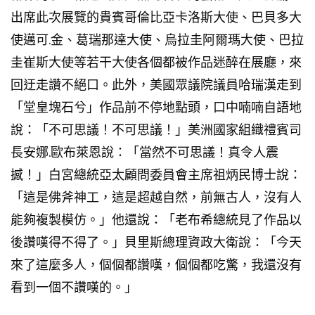
出席此次展覽的貴賓哥倫比亞卡洛斯大使、巴貝多大
使邁可.金、葛瑞那達大使、烏拉圭阿爾瑪大使、巴拉
圭崔斯大使等若干大使各個都被作品迷醉在展廳，來
回迂走讚不絕口。此外，美國眾議院議員哈瑞漢走到
「堂皇塊石兮
」作品前不停地點頭，口中喃喃自語地
說：「不可思議！不可思議！」美洲國家組織禮賓司
長安娜.歐布萊恩說：「當然不可思議！真令人震
撼！」白宮總統亞太顧問委員會主席祖炳民博士說：
「這是佛斧神工，這是超越自然，前無古人，沒有人
能夠複製模仿。」他還說：「老布希總統見了作品以
後讚嘆得不得了。」貝里斯總理資政大衛說：「今天
來了這麼多人，個個都讚嘆，個個都吃驚，我還沒有
看到一個不讚嘆的。」