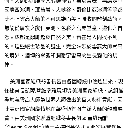
術。大師的韻雕令人心曠神怡，難以言表。無論是中
國廣西溶洞、蘆笛岩、大峽谷、哥倫比亞溶洞等等都
比不上雲高大師的不可思議而美不勝收的雕刻藝術，
無論從層次之變化莫測、色彩之富麗堂皇、造化之自
然天成都是韻雕超於自然之美，實在是人間找不到
的。這些絕世珍品的誕生，完全來源於雲高大師崇高
的境界、淵博的學識和洞悉宇宙萬物生長變化的規
律。
美洲國家組織祕書長皆由各國總統中優選出來，現
任秘書長凱薩.蓋維瑞雅現領導美洲國家組織，該組織
鑒於義雲高大師為世界人類做出的巨大藝術貢獻，
因
此美洲國家組織特地在華盛頓首府主辦大師的韻雕展
覽，由美洲國家聯盟組織秘書長凱薩
.蓋維瑞雅
(Cesa
r Gaviria)博士主持開幕儀式。此次展覽作品