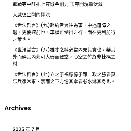
聖蹟寺中旺扎上尊顯金剛力 玉尊開現量伏藏
大威德金剛的擇決
《世法哲言》(九)赴約者奔往為事，中遇道障之
退，更便速前也，車檔雖倒掛之行，而在更利前行
之策也。
《世法哲言》(八)雄才之料必當內充其實也，華其
外而碎其內弗可大器而登堂，心空之竹終非棟樑之
材
《世法哲言》(七)立之于福應憶于難，取之勝者莫
忘兵家常事，暴雨之下方憶其傘者必水淋其身也。
Archives
2025 年 7 月