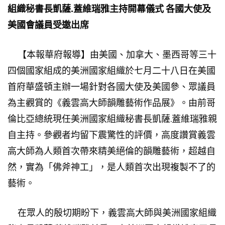
組織秘書長
凱薩
.
蓋維瑞雅
主持開幕儀式
各國大使及
美國會議員受邀出席
【本報華府報導】由美國、加拿大、墨西哥等三十
四個國家組成的美洲國家組織於七月二十八日在美國
首府華盛頓主辦一場針對各國大使及美國參、眾議員
為主觀賞的《義雲高大師韻雕藝術作品展》。由前哥
倫比亞總統現任美洲國家組織秘書長凱薩.蓋維瑞雅親
自主持。參觀者均留下震驚性的評價，高度讚賞義雲
高大師為人類首次帶來精美絕倫的韻雕藝術，超越自
然，實為「佛斧神工」，是人類首次出現複製不了的
藝術。
在眾人的殷切期盼下，義雲高大師與美洲國家組織