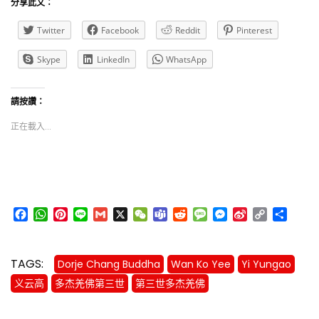
分享此文：
Twitter
Facebook
Reddit
Pinterest
Skype
LinkedIn
WhatsApp
請按讚：
正在載入...
Facebook
WhatsApp
Pinterest
Line
Gmail
X
WeChat
Teams
Reddit
Message
Messenger
Sina
Copy
分
Weibo
Link
享
TAGS:
Dorje Chang Buddha
Wan Ko Yee
Yi Yungao
义云高
多杰羌佛第三世
第三世多杰羌佛