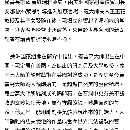
秘書長凱薩.蓋維瑞雅並肩，由美洲國家組織禮賓司長
安娜.歐布萊恩引導進入展廳會場，義大師夫人王玉花
教授及其子女緊隨在後，現場立刻響起了嚦啪啦的掌
聲，鎂光燈喀喳聲此起彼落，來自於世界各國的新聞
記者在講台前擠得水泄不通。
美洲國家組織在簡介中指出，義雲高大師出生在中
國，現定居在美國，為傑出的研究員及大學教授。義
雲高大師的韻雕藝術在美國創始成功，是歷史至今義
雲高大師為人類創始的，是超越自然美的藝術精魂。
義雲高大師所雕刻成的鵝卵石，在石洞中更有美不勝
收的玄妙幻化天地，並有祥霧繚繞、妙趣無窮的氣
體，他是唯一能用雕刻將氣體表現出來的創始人，大
師韻雕的功夫使他的作品成當今世界無法複製的藝