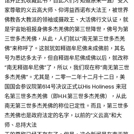
馆并正式收藏此书，自此人们才知道原来一直广受大
家尊敬的义云高大师、仰谔益西诺布大法王，被世界
佛教各大教派的领袖或摄政王、大活佛行文认证，就
是宇宙始祖报身佛多杰羌佛的第三世降世，佛号为第
三世多杰羌佛，从此，人们就以“南无第三世多杰羌
佛”来称呼了。这就犹如释迦牟尼佛未成佛前，其名
号为悉达多太子，但自释迦牟尼佛成佛以后，就改称
“南无释迦牟尼佛”了，所以，我们现在称“南无第三世
多杰羌佛”。尤其是，二零一二年十二月十二日，美
国国会参议院第614号决议正式以His Holiness 来冠
名第三世多杰羌佛（即H.H.第三世多杰羌佛），从此
南无第三世多杰羌佛的称位已定性。而且，第三世多
杰羌佛也是政府法定的名字，以前的“义云高”和大
师、总持大法