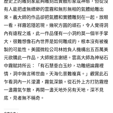
歷史上的雕刻家能夠雕刻出實體形象或神態，但從沒
有人能把虛無縹緲的雲霧和無形無相的氣體給雕出
來。義大師的作品卻把氣體和實體雕刻在一起，放眼
一看，祥霧若隱若現，幾呎方圓的頑石，令人覺得洞
內有遠程之遙，此一作品僅有一小洞約莫一個半手掌
大，很難想像石內世界是如何雕成的，根本沒有被複
製的可能性。美國微粒公司林姓負人機構出五百萬美
元欲購此一作品，大師婉言謝絕。雲高大師為神祕石
中霧賦詩所云：「有石慧垂白玉紗，功雕絕論霧裡
情，洞中無言稀世曲，天海化景難複真。」觀賞此石
乍看洞內一片濛濃，霧氣深鎖。從石外上方打防霧燈
一盞霧氣乍散，再開一盞天地外另有天地，深不見
底，見者無不稱奇。