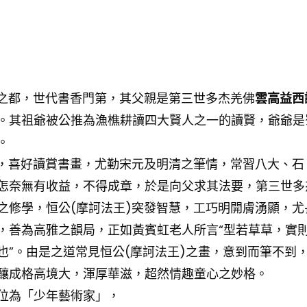
府之都，世代書香門第，其父親是
第三世多杰羌佛
雲高益西
。其祖爺被公推為漁樵耕讀四大賢人之一的讀賢，爺爺是
。
品，喜好讀賞書畫，尤勤宋元及明清之筆情，常習八大、石
怎奈無有收益，不得成章，於是向父求其法要，
第三世多
之修學，恒公(摩訶法王)突發智慧，工巧明開膚湧顯，尤
，善為高雅之韻局，正如黃賓虹老人所言“型若草草，實
”。由是之道常見恒公(摩訶法王)之畫，意到而筆不到
釀成格高境大，渾厚華滋，超然情趣童心之妙格。
位為「少年藝術家」，