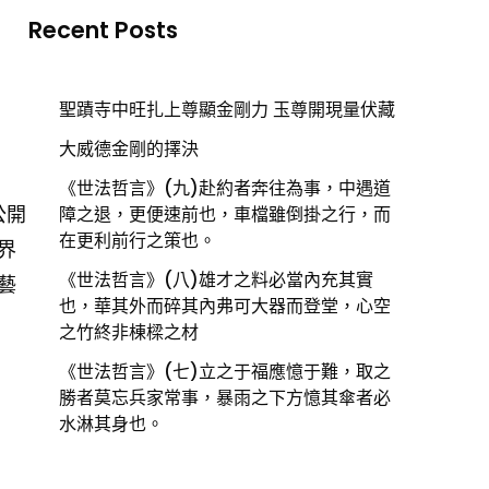
Recent Posts
聖蹟寺中旺扎上尊顯金剛力 玉尊開現量伏藏
大威德金剛的擇決
《世法哲言》(九)赴約者奔往為事，中遇道
公開
障之退，更便速前也，車檔雖倒掛之行，而
在更利前行之策也。
界
《世法哲言》(八)雄才之料必當內充其實
藝
也，華其外而碎其內弗可大器而登堂，心空
之竹終非棟樑之材
《世法哲言》(七)立之于福應憶于難，取之
勝者莫忘兵家常事，暴雨之下方憶其傘者必
水淋其身也。