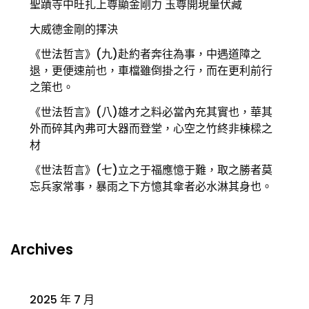
聖蹟寺中旺扎上尊顯金剛力 玉尊開現量伏藏
大威德金剛的擇決
《世法哲言》(九)赴約者奔往為事，中遇道障之
退，更便速前也，車檔雖倒掛之行，而在更利前行
之策也。
《世法哲言》(八)雄才之料必當內充其實也，華其
外而碎其內弗可大器而登堂，心空之竹終非棟樑之
材
《世法哲言》(七)立之于福應憶于難，取之勝者莫
忘兵家常事，暴雨之下方憶其傘者必水淋其身也。
Archives
2025 年 7 月