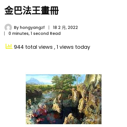
金巴法王畫冊
By
hongyangzf
18 2 月, 2022
0 minutes, 1 second Read
944 total views
, 1 views today