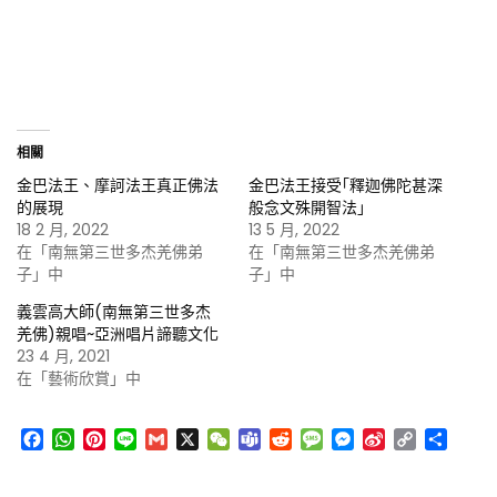
相關
金巴法王、摩訶法王真正佛法
金巴法王接受｢釋迦佛陀甚深
的展現
般念文殊開智法｣
18 2 月, 2022
13 5 月, 2022
在「南無第三世多杰羌佛弟
在「南無第三世多杰羌佛弟
子」中
子」中
義雲高大師(南無第三世多杰
羌佛)親唱~亞洲唱片諦聽文化
23 4 月, 2021
在「藝術欣賞」中
Facebook
WhatsApp
Pinterest
Line
Gmail
X
WeChat
Teams
Reddit
Message
Messenger
Sina
Copy
分
Weibo
Link
享