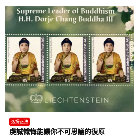
弘揚正法
虔誠懺悔能讓你不可思議的復原