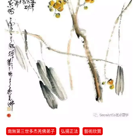
南無第三世多杰羌佛弟子
弘揚正法
藝術欣賞