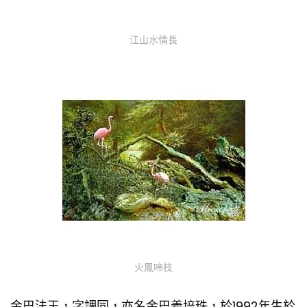
江山水情長
火鳳啼枝
金巴法王，字調同，亦名金巴義培珠，於1992年生於