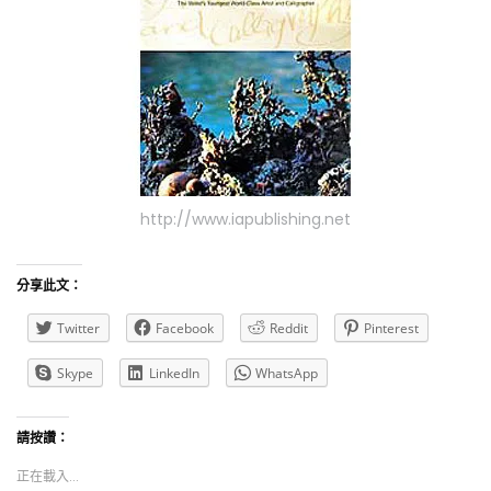
http://www.iapublishing.net
分享此文：
Twitter
Facebook
Reddit
Pinterest
Skype
LinkedIn
WhatsApp
請按讚：
正在載入...