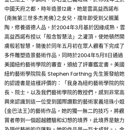
中國天府之都，時年造景12歲，她是雲高益西諾布
(南無第三世多杰羌佛)之女兒，孺年即受到父親薰
陶，修養道德人品，於2004年3月基於因緣成熟，雲
高益西諾布授以「般念智慧法」之灌頂，使她頓然開
膚般若智慧，隨後於同年五月初在眾人觀看下完成了
多件雕塑造景藝術作品，同時於2004年5月11日通過
美國紐約藝術學院的審查，頒給了評審鑑定書。美國
紐約藝術學院院長 Stephen Farthing 先生簽發給她
的認證書是這樣評價的：「我身為紐約藝術學院的院
長、院士，以及我們藝術學院的教授們，感到非常高
興來認識到這一位受到國際讚歎的藝術家義培珠小姐
(金巴法王)的藝術作品，她的獨一無二的技巧，將觀
賞者帶到一個超越體驗和幻想的境界，此境界是魅力
及現代藝術的交匯點。她的作品是一巨大成就。」金