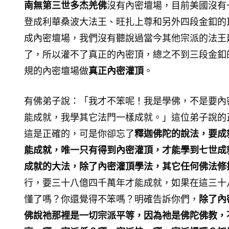
南無第三世多杰羌佛
沒有內密壇場，目前美國沒有
登成利華桑波大法王、旺扎上尊和另外四段金釦的
成內密壇場，我們沒有聽說過當今其他宗派的法王
了，所以灌不了真正的內密頂，總之不到三段金釦
規的內密壇場做
真正內密灌頂
。
有佛弟子說：「我才不笨呢！我是學佛，不是要內
能成就，我學其它法門一樣成就。」這位弟子說的
這是正確的，可是你卻忘了
釋迦佛陀的說法，要成
能成就，唯一只有得到內密灌頂，才能學到七世成
成就的大法，除了內密灌頂學法，其它任何佛法修
行，要三十八億四千萬年才能成就，如果在這三十
懂了嗎？你還覺得不笨嗎？明確告訴你們，
除了內
佛說祂那裡是一切宗派平等，因為祂是佛陀佛教，