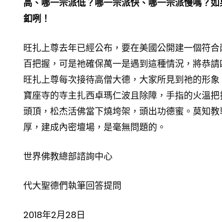
高、哪一宗派低？哪一宗派快、哪一宗派慢嗎？如
釦咧！
旺扎上尊去年已經公布，要在美國公開建一個符合
百把握，可是祂確保萬一是遇到這種情況，將恭請
旺扎上尊每次接待高僧大德，大家所見到祂的形象
寶座寺的寺主扎西卓瑪仁波且除障，手指的火溫把
頭頂，松杰活佛當下燒垮架，頭出功德蜜。莫知教
厚，建成內密壇場，是毫無問題的。
世界佛教總部諮詢中心
代大聖德們執筆回答提問
2018年2月28日