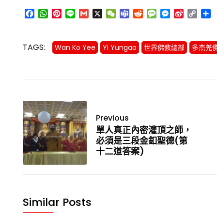
Facebook
WhatsApp
Pinterest
Line
Gmail
X
WeChat
Teams
Reddit
Message
Messenger
Sina
Cop
Weibo
Link
TAGS:
Wan Ko Yee
Yi Yungao
世界佛教總部
多杰羌
Previous
單人真正內密灌頂之師，
必須是三段金釦聖德(第
十二道答案)
Similar Posts