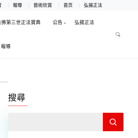
習
報導
藝術欣賞
首页
弘揚正法
羌佛第三世正法寶典
公告
弘揚正法
報導
搜尋