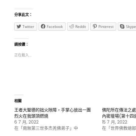
分享此文：
Twitter
Facebook
Reddit
Pinterest
Skype
請按讚：
正在載入...
相關
王者大聖德的拙火除障，手掌心放出一團
佛陀所在傳法之處
烈火在我頭頂燃燒
內密壇場(第十四
6 7 月, 2022
15 7 月, 2022
在「南無第三世多杰羌佛弟子」中
在「世界佛教總部