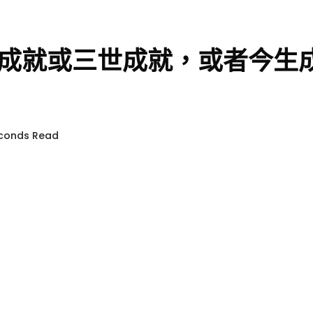
成就或三世成就，或者今生
econds Read