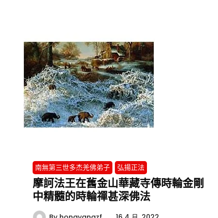
南無第三世多杰羌佛弟子
弘揚正法
摩訶法王在舊金山華藏寺傳時輪金剛
中精髓的時輪禪甚深佛法
By
hongyangzf
16 4 月, 2022