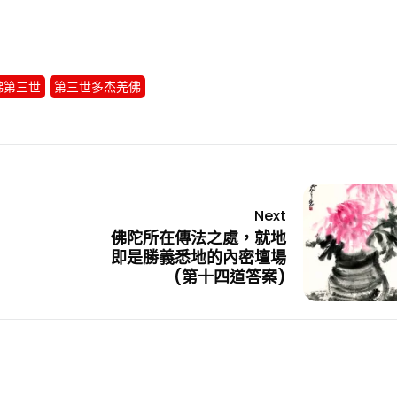
y
分
享
佛第三世
第三世多杰羌佛
Next
佛陀所在傳法之處，就地
即是勝義悉地的內密壇場
(第十四道答案)