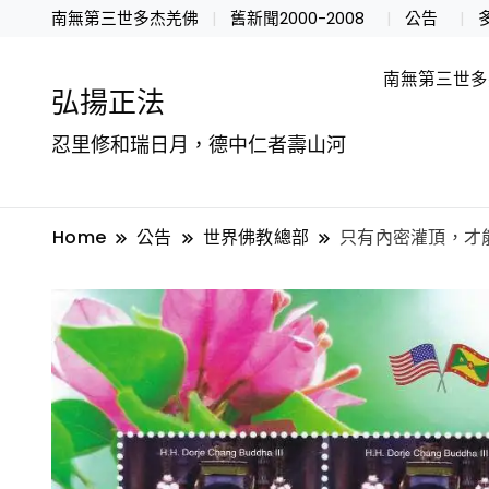
南無第三世多杰羌佛
舊新聞2000-2008
公告
南無第三世多
弘揚正法
忍里修和瑞日月，德中仁者壽山河
Home
公告
世界佛教總部
只有內密灌頂，才