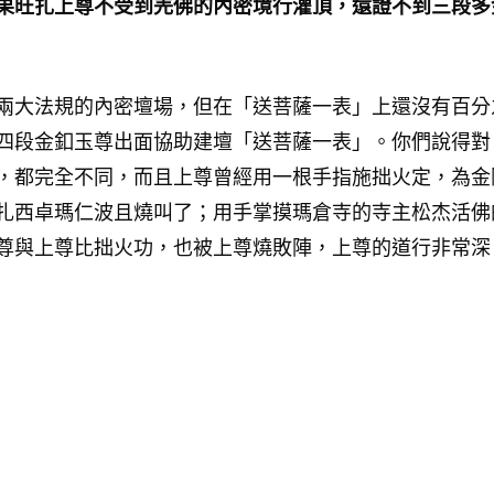
果旺扎上尊不受到羌佛的內密境行灌頂，還證不到三段多
兩大法規的內密壇場，但在「送菩薩一表」上還沒有百分
四段金釦玉尊出面協助建壇「送菩薩一表」。你們說得對
，都完全不同，而且上尊曾經用一根手指施拙火定，為金
扎西卓瑪仁波且燒叫了；用手掌摸瑪倉寺的寺主松杰活佛
尊與上尊比拙火功，也被上尊燒敗陣，上尊的道行非常深