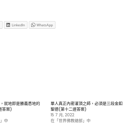
LinkedIn
WhatsApp
，就地即是勝義悉地的
單人真正內密灌頂之師，必須是三段金釦
道答案)
聖德(第十二道答案)
15 7 月, 2022
」中
在「世界佛教總部」中