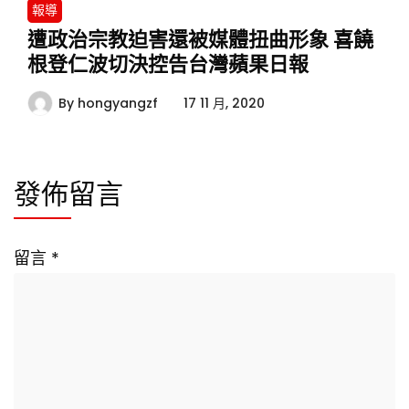
報導
遭政治宗教迫害還被媒體扭曲形象 喜饒
根登仁波切決控告台灣蘋果日報
By
hongyangzf
17 11 月, 2020
發佈留言
留言
*