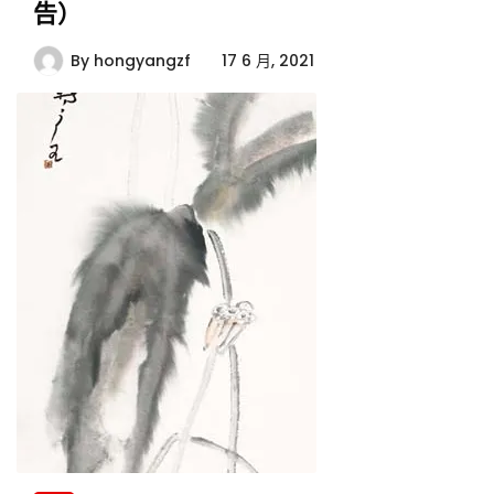
告）
By
hongyangzf
17 6 月, 2021