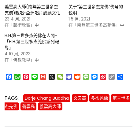
義雲高大師(南無第三世多杰
关于“第三世多杰羌佛”佛号的
羌佛)親唱~亞洲唱片諦聽文化
说明
23 4 月, 2021
1 5 月, 2021
在「藝術欣賞」中
在「南無第三世多杰羌佛」中
H.H.第三世多杰羌佛在人間-
「H.H.第三世多杰羌佛系列報
導」
4 10 月, 2023
在「佛教教皇」中
Facebook
WhatsApp
Pinterest
Line
Gmail
X
WeChat
Teams
Reddit
Message
Messenger
Sina
Copy
分
Weibo
Link
享
TAGS:
Dorje Chang Buddha
义云高
多杰羌佛
第三世多
杰羌佛
義雲高
義雲高大師