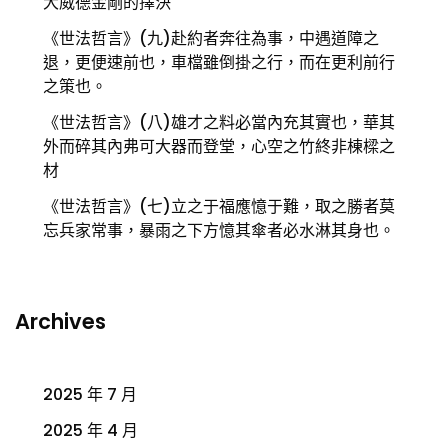
大威德金剛的擇決
《世法哲言》(九)赴約者奔往為事，中遇道障之
退，更便速前也，車檔雖倒掛之行，而在更利前行
之策也。
《世法哲言》(八)雄才之料必當內充其實也，華其
外而碎其內弗可大器而登堂，心空之竹終非棟樑之
材
《世法哲言》(七)立之于福應憶于難，取之勝者莫
忘兵家常事，暴雨之下方憶其傘者必水淋其身也。
Archives
2025 年 7 月
2025 年 4 月