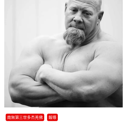
南無第三世多杰羌佛
報導