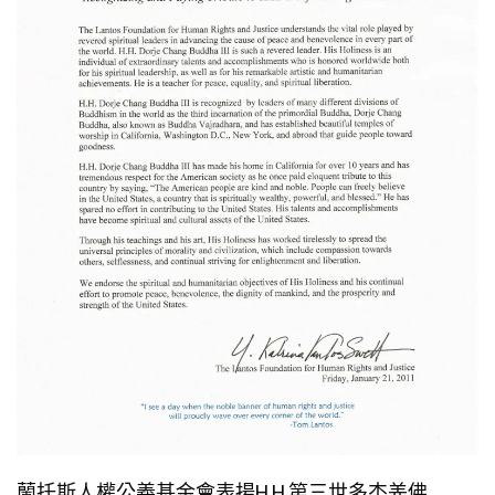
蘭托斯人權公義基金會表揚H.H.第三世多杰羌佛