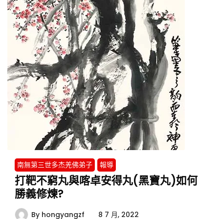
南無第三世多杰羌佛弟子
報導
打靶不窮丸與喀卓安得丸(黑寶丸)如何
勝義修煉?
By
hongyangzf
8 7 月, 2022