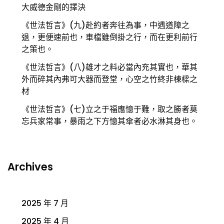
大威德金剛的擇決
《世法哲言》(九)赴約者奔往為事，中遇道障之
退，更便速前也，車檔雖倒掛之行，而在更利前行
之策也。
《世法哲言》(八)雄才之料必當內充其實也，華其
外而碎其內弗可大器而登堂，心空之竹終非棟樑之
材
《世法哲言》(七)立之于福應憶于難，取之勝者莫
忘兵家常事，暴雨之下方憶其傘者必水淋其身也。
Archives
2025 年 7 月
2025 年 4 月