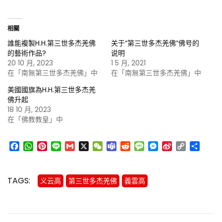
相關
誰能複製H.H.第三世多杰羌佛
关于“第三世多杰羌佛”佛号的
的藝術作品?
说明
20 10 月, 2023
1 5 月, 2021
在「南無第三世多杰羌佛」中
在「南無第三世多杰羌佛」中
美國國旗為H.H.第三世多杰羌
佛升起
18 10 月, 2023
在「佛教教皇」中
Facebook
WhatsApp
Pinterest
Line
Gmail
X
WeChat
Teams
Reddit
Message
Messenger
Sina
Copy
分
Weibo
Link
享
TAGS:
义云高
第三世多杰羌佛
義雲高